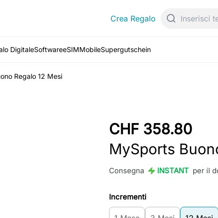
Crea Regalo
lo Digitale
Software
eSIM
Mobile
Supergutschein
ono Regalo 12 Mesi
CHF 358.80
MySports Buono
Consegna
INSTANT
per il 
Incrementi