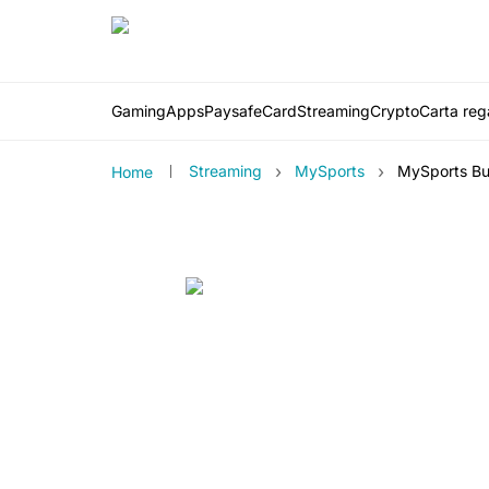
Gaming
Apps
PaysafeCard
Streaming
Crypto
Carta rega
›
›
Streaming
MySports
MySports Bu
Home