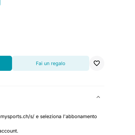
Fai un regalo
live.mysports.ch/s/ e seleziona l'abbonamento
 account.