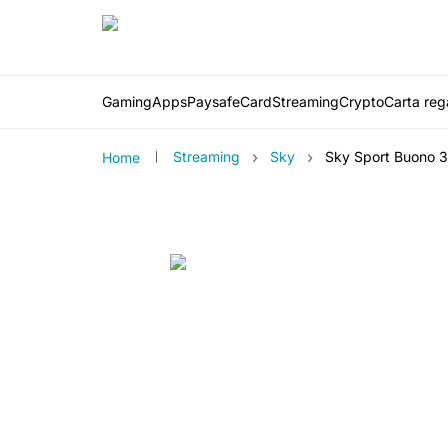
Gaming
Apps
PaysafeCard
Streaming
Crypto
Carta rega
›
›
Streaming
Sky
Sky Sport Buono 
Home