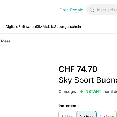
Crea Regalo
lo Digitale
Software
eSIM
Mobile
Supergutschein
3 Mese
CHF 74.70
Sky Sport Buon
Consegna
INSTANT
per il 
Incrementi