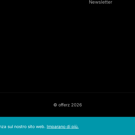
Newsletter
© offerz
2026
enza sul nostro sito web.
Imparano di più.