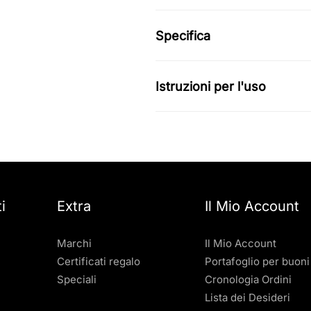
Specifica
Istruzioni per l'uso
i
Extra
Il Mio Account
Marchi
Il Mio Account
Certificati regalo
Portafoglio per buoni
Speciali
Cronologia Ordini
Lista dei Desideri