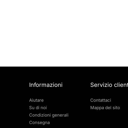
Informazioni
Servizio client
Aiutare
Contattaci
Su di noi
Mappa del sito
Condizioni generali
Consegna