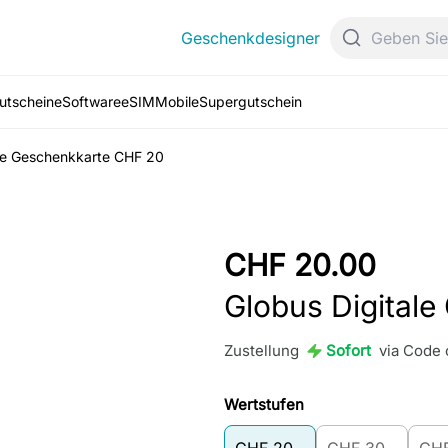
Geschenkdesigner
Gutscheine
Software
eSIM
Mobile
Supergutschein
ale Geschenkkarte CHF 20
CHF 20.00
Globus Digital
Zustellung
Sofort
via Code
Wertstufen