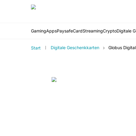
Gaming
Apps
PaysafeCard
Streaming
Crypto
Digitale 
›
Digitale Geschenkkarten
Globus Digit
Start