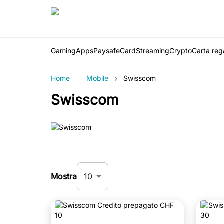
Gaming
Apps
PaysafeCard
Streaming
Crypto
Carta rega
›
Home
Mobile
Swisscom
Swisscom
10
Mostra