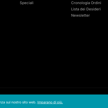
Speciali
Cronologia Ordini
Lista dei Desideri
Newsletter
© offerz
2026
enza sul nostro sito web.
Imparano di più.