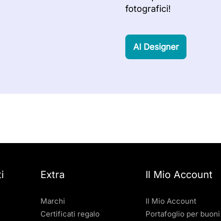
fotografici!
Al Designer
i
Extra
Il Mio Account
Marchi
Il Mio Account
Certificati regalo
Portafoglio per buoni