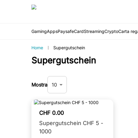
Gaming
Apps
PaysafeCard
Streaming
Crypto
Carta rega
Home
Supergutschein
Supergutschein
10
Mostra
CHF 0.00
Supergutschein CHF 5 -
1000