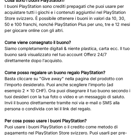
Cosa sono i buoni PlayStation?
I buoni PlayStation sono crediti prepagati che puoi usare per
acquistare tutti i giochi e i contenuti aggiuntivi nel PlayStation
Store svizzero. È possibile ottenere i buoni in valori da 10, 30,
50 e 100 franchi, nonché PlayStation Plus per uno, tre e 12 mesi
per giocare online con gli altri.
Come viene consegnato il buono?
Siamo completamente digitali & niente plastica, carta ecc. Il tuo
buono sarà visualizzato nel tuo account Offerz 24/7
direttamente dopo l'acquisto.
Come posso regalare un buono regalo PlayStation?
Basta cliccare su "Give away" nella pagina del prodotto con
l'importo desiderato. Puoi anche scegliere l'importo (ad
esempio 2 x 10 CHF). Ora puoi disegnare il tuo buono secondo i
tuoi desideri con la tua foto o video e un messaggio di saluto.
Invii il buono direttamente tramite noi via e-mail o SMS alla
persona o condivida con lei il link del regalo.
Per cosa posso usare i buoni PlayStation?
Puoi usare i buoni PlayStation o il credito come metodo di
pagamento nel PlayStation Store svizzero. Puoi usarli per pre-