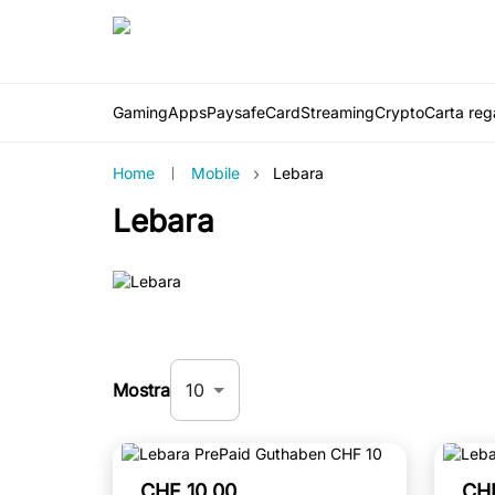
Gaming
Apps
PaysafeCard
Streaming
Crypto
Carta rega
›
Home
Mobile
Lebara
Lebara
10
Mostra
CHF 10.00
CH