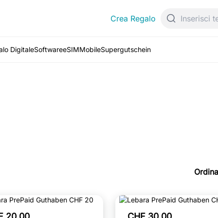
Crea Regalo
lo Digitale
Software
eSIM
Mobile
Supergutschein
Ordina
F 20.00
CHF 30.00