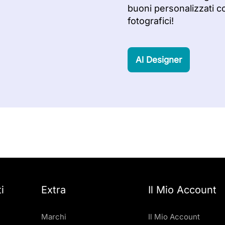
buoni personalizzati c
fotografici!
Al Designer
i
Extra
Il Mio Account
Marchi
Il Mio Account