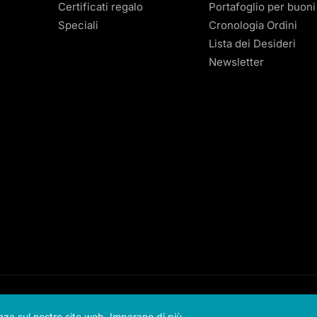
Certificati regalo
Portafoglio per buoni
Speciali
Cronologia Ordini
Lista dei Desideri
Newsletter
© offerz
2026
enza sul nostro sito web.
Imparano di più.