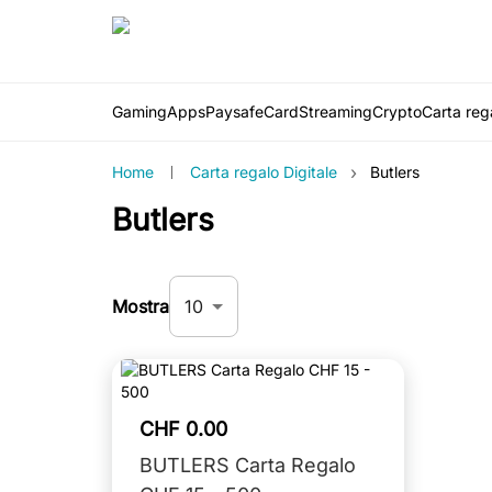
Gaming
Apps
PaysafeCard
Streaming
Crypto
Carta rega
›
Home
Carta regalo Digitale
Butlers
Butlers
10
Mostra
CHF 0.00
BUTLERS Carta Regalo