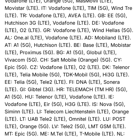
Vodafone (LTE), Orange (5G), MasMovil (LTE),
Movistar (LTE). IT: Vodafone (LTE), TIM (5G), Wind Tre
(LTE). TR: Vodafone (LTE), AVEA (LTE). GB: EE (5G),
Hutchison 3G (LTE), Vodafone (LTE). DE: Vodafone
(LTE), O2 (LTE). GR: Vodafone (LTE), Wind Hellas (5G).
AL: One.al (LTE), Vodafone (LTE). AD: Mobiland (LTE).
AT: A1 (5G), Hutchison (LTE). BE: Base (LTE), Mobistar
(LTE), Proximus (5G). BG: A1 (5G), Globul (LTE),
Vivacom (5G). CH: Salt Mobile (Orange) (5G). CY:
Epic (5G). CZ: Vodafone (LTE), O2 (LTE). DK: Telenor
(LTE), Telia Mobile (5G), TDK-Mobil (5G), Hi3G (LTE).
EE: Telia (5G), Tele2 (LTE). FI: DNA (LTE), Sonera
(LTE). GI: Gibtel (3G). HR: TELEMACH (TM HR) (5G),
A1 (5G). HU: Telenor (LTE), Vodafone (LTE). IE:
Vodafone (LTE), Eir (5G), H3G (LTE). IS: Nova (5G),
Siminn (LTE). LI: Telecom Liechtenstein (LTE), Orange
(LTE). LT: UAB Tele2 (LTE), Omnitel (LTE). LU: POST
(LTE), Orange (5G). LV: Tele2 (5G), LMT GSM (LTE).
MT: Epic (5G). ME: M.Tel (LTE), T-Mobile (LTE). NL: