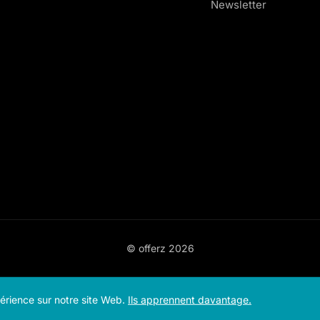
Newsletter
© offerz
2026
périence sur notre site Web.
Ils apprennent davantage.