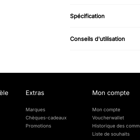
Spécification
Conseils d'utilisation
èle
Extras
Mon compte
Marques
Mon compte
Chèques-cadeaux
Voucherwallet
Promotions
Historique des com
Liste de souhaits