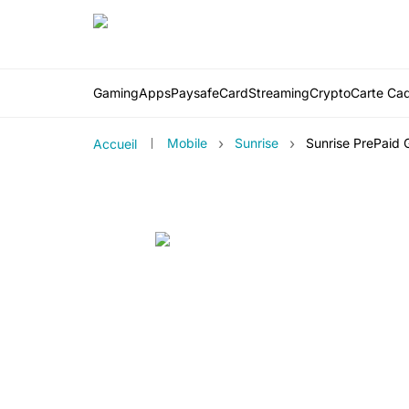
Gaming
Apps
PaysafeCard
Streaming
Crypto
Carte Ca
›
›
Mobile
Sunrise
Sunrise PrePaid
Accueil