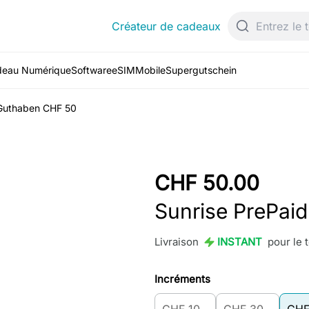
Créateur de cadeaux
deau Numérique
Software
eSIM
Mobile
Supergutschein
 Guthaben CHF 50
CHF 50.00
Sunrise PrePai
Livraison
INSTANT
pour le
Incréments