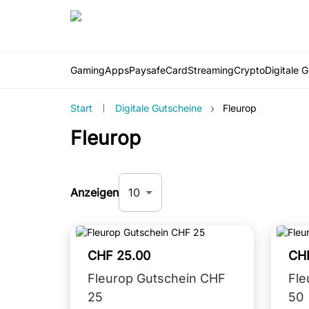
Gaming
Apps
PaysafeCard
Streaming
Crypto
Digitale 
›
Start
Digitale Gutscheine
Fleurop
Fleurop
10
Anzeigen
CHF 25.00
CH
Fleurop Gutschein CHF
Fle
25
50