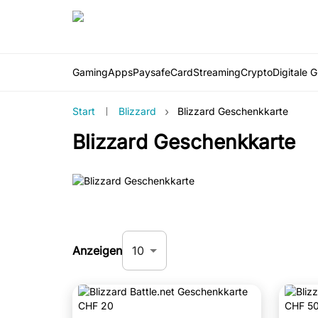
Gaming
Apps
PaysafeCard
Streaming
Crypto
Digitale 
›
Start
Blizzard
Blizzard Geschenkkarte
Blizzard Geschenkkarte
10
Anzeigen