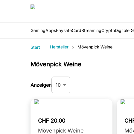
Gaming
Apps
PaysafeCard
Streaming
Crypto
Digitale 
›
Hersteller
Mövenpick Weine
Start
Mövenpick Weine
10
Anzeigen
CHF 20.00
CHF
Mövenpick Weine
Möv