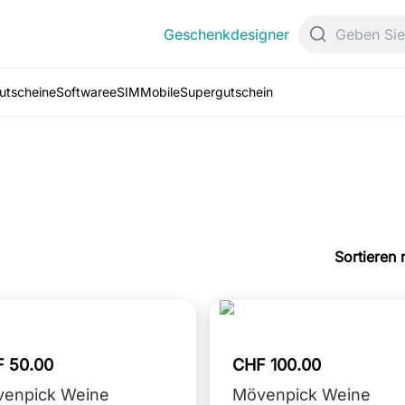
Geschenkdesigner
Gutscheine
Software
eSIM
Mobile
Supergutschein
Sortieren 
 50.00
CHF 100.00
enpick Weine
Mövenpick Weine