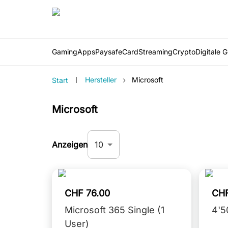
Gaming
Apps
PaysafeCard
Streaming
Crypto
Digitale 
›
Hersteller
Microsoft
Start
Microsoft
10
Anzeigen
CHF 76.00
CHF
Microsoft 365 Single (1
4'5
User)