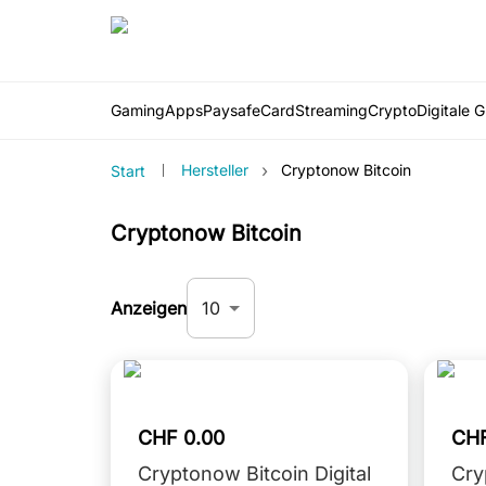
Gaming
Apps
PaysafeCard
Streaming
Crypto
Digitale 
›
Hersteller
Cryptonow Bitcoin
Start
Cryptonow Bitcoin
10
Anzeigen
CHF 0.00
CHF
Cryptonow Bitcoin Digital
Cry