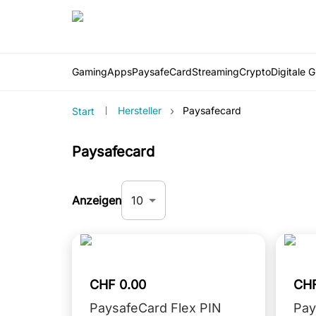
Gaming
Apps
PaysafeCard
Streaming
Crypto
Digitale 
›
Hersteller
Paysafecard
Start
Paysafecard
10
Anzeigen
CHF 0.00
CHF
PaysafeCard Flex PIN
Pay