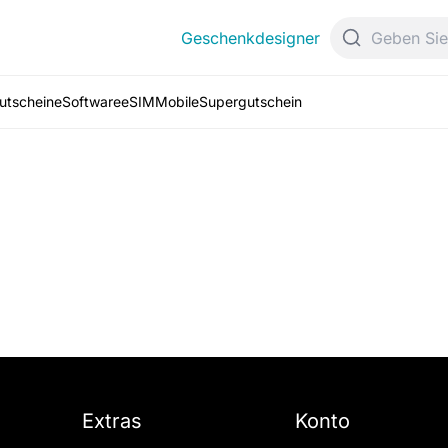
Geschenkdesigner
Gutscheine
Software
eSIM
Mobile
Supergutschein
Extras
Konto