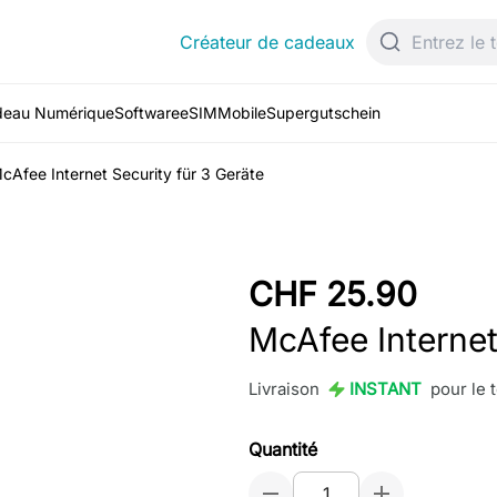
Créateur de cadeaux
deau Numérique
Software
eSIM
Mobile
Supergutschein
cAfee Internet Security für 3 Geräte
CHF 25.90
McAfee Internet
Livraison
INSTANT
pour le
Quantité