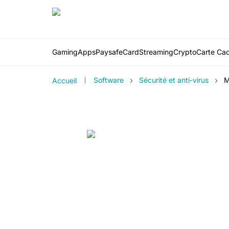
Gaming
Apps
PaysafeCard
Streaming
Crypto
Carte Ca
›
›
Software
Sécurité et anti-virus
M
Accueil