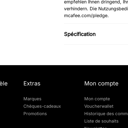
empfehlen Ihnen dringend, Ihr
verhindern. Die Nutzungsbedi
mcafee.com/pledge.
Spécification
èle
Extras
Mon compte
Marques
Mon compte
Chèques-cadeaux
Voucherwallet
Promotions
Historique des com
Liste de souhaits