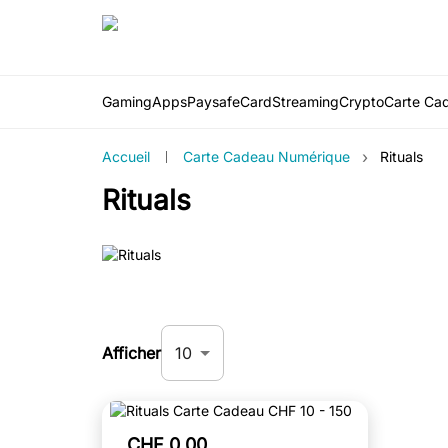
Gaming
Apps
PaysafeCard
Streaming
Crypto
Carte Ca
›
Accueil
Carte Cadeau Numérique
Rituals
Rituals
10
Afficher
CHF 0.00